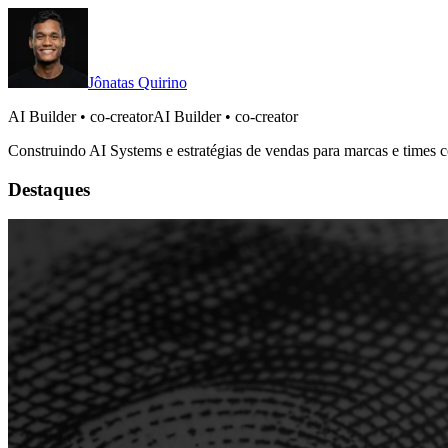
Jônatas Quirino
AI Builder • co-creator
A
I
B
u
i
l
d
e
r
•
c
o
-
c
r
e
a
t
o
r
Construindo AI Systems e estratégias de vendas para marcas e times c
Destaques